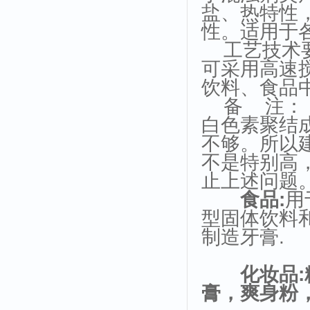
盐、热特性，
性。适用于
工艺技术要
可采用高速
饮料、食品
备 注： 
白色素聚结
不够。所以
不是特别高，
止上述问题
食品
:
用
型固体饮料
制造牙膏.
化妆品
:
膏，爽身粉