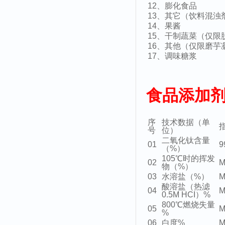
12、膨化食品
13、其它（饮料混浊
14、果酱
15、干制蔬菜（仅限
16、其他（仅限磨芋
17、调味糖浆
食品添加
序
技术数据（单
指
号
位）
二氧化钛含量
01
9
（%）
105℃时的挥发
02
M
物（%）
03
水溶盐（%）
M
酸溶盐（热滤
04
M
0.5M HCI）%
800℃燃烧失量
05
M
%
06
白度%
M