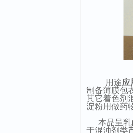
用途
应
制备薄膜包
其它着色剂
淀粉用做药
本品呈乳白
于混浊剂类