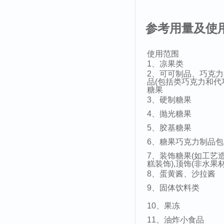
参考用量及使
使用范围
1、凉果类
2、可可制品、巧克
品(包括类巧克力和代
糖果
3、硬制糖果
4、抛光糖果
5、胶基糖果
6、糖果巧克力制品包
7、装饰糖果(如工艺
糕装饰),顶饰(非水果
8、蛋黄酱、沙拉酱
9、固体饮料类
10、果冻
11、油炸小食品