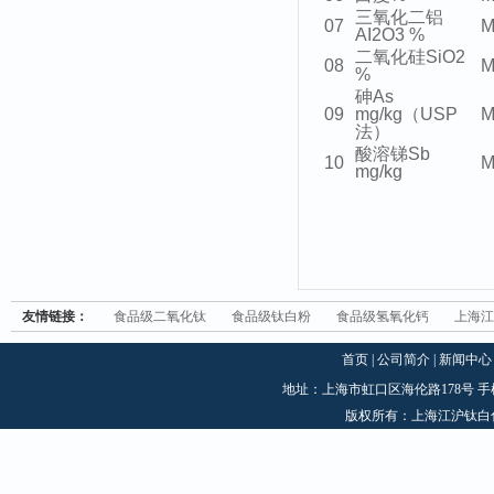
三氧化二铝
07
M
AI2O3 %
二氧化硅SiO2
08
M
%
砷As
09
mg/kg（USP
M
法）
酸溶锑Sb
10
M
mg/kg
友情链接：
食品级二氧化钛
食品级钛白粉
食品级氢氧化钙
上海江
首页
|
公司简介
|
新闻中心
地址：上海市虹口区海伦路178号 手机：1870
版权所有：上海江沪钛白