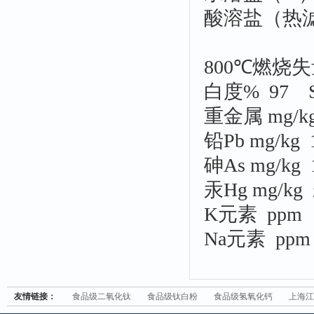
酸溶盐（热滤0.
800℃燃烧失量
白度% 97 S
重金属 mg/k
铅Pb mg/kg
砷As mg/kg
汞Hg mg/k
K元素 p
Na元素 p
友情链接：
食品级二氧化钛
食品级钛白粉
食品级氢氧化钙
上海江