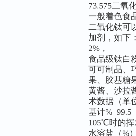
73.575
一般着色食
二氧化钛可
加剂，如下
2%，
食品级钛白
可可制品、
果、胶基糖
黄酱、沙拉
术数据（单位
基计% 99.5
105℃时的挥发
水溶盐（%） 0