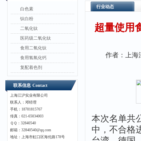
行业动态
白色素
钛白粉
超量使用
二氧化钛
医药级二氧化钛
食用二氧化钛
作者：上海江沪
食用氢氧化钙
复配着色剂
联系信息
Contact
上海江沪实业有限公司
联系人：邓经理
手机：18701815767
本次名单共
传真：021-65034003
ＱＱ：32840540
中，不合格
邮箱：32840540@qq.com
地址：上海市虹口区海伦路178号
台湾、德国